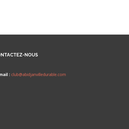
NTACTEZ-NOUS
mail :
club@abidjanvilledurable.com