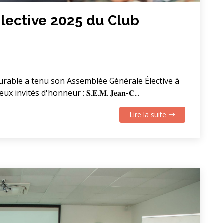
lective 2025 du Club
 Durable a tenu son Assemblée Générale Élective à
nvités d'honneur : 𝐒.𝐄.𝐌. 𝐉𝐞𝐚𝐧-𝐂...
Lire la suite